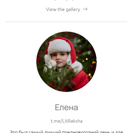
View the gallery
Елена
t.me/LitRaksha
Это был самый лучший предновогодний день и для