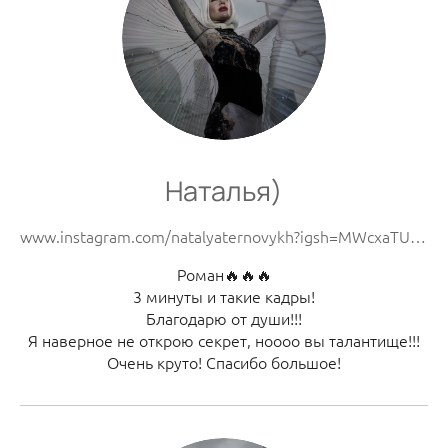
Наталья)
www.instagram.com/natalyaternovykh?igsh=MWcxaTU2YTZtbm9iMA==
Роман🔥🔥🔥
3 минуты и такие кадры!
Благодарю от души!!!
Я наверное не открою секрет, ноооо вы талантище!!!
Очень круто! Спасибо большое!