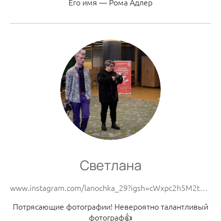
Его имя — Рома Адлер
Светлана
www.instagram.com/lanochka_29?igsh=cWxpc2h5M2tqZWFp&utm_source=qr
Потрясающие фотографии! Невероятно талантливый
фотограф👍