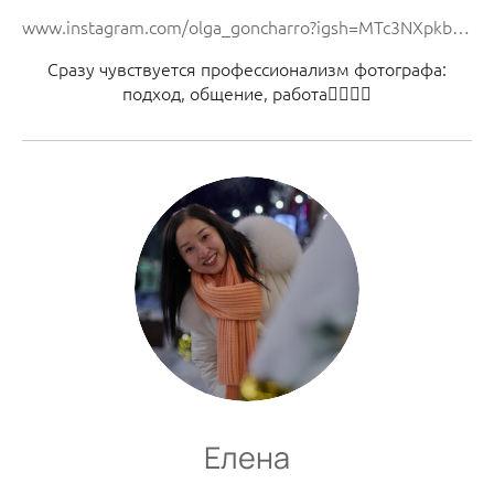
www.instagram.com/olga_goncharro?igsh=MTc3NXpkb3Rwdjl4Mg%3D%3D&utm_source=qr
Сразу чувствуется профессионализм фотографа:
подход, общение, работа👍🏻👏🏼
Елена