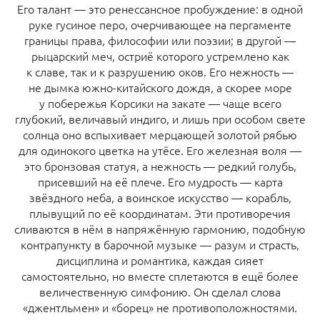
Его талант — это ренессансное пробуждение: в одной
руке гусиное перо, очерчивающее на пергаменте
границы права, философии или поэзии; в другой —
рыцарский меч, остриё которого устремлено как
к славе, так и к разрушению оков. Его нежность —
не дымка южно-китайского дождя, а скорее море
у побережья Корсики на закате — чаще всего
глубокий, величавый индиго, и лишь при особом свете
солнца оно вспыхивает мерцающей золотой рябью
для одинокого цветка на утёсе. Его железная воля —
это бронзовая статуя, а нежность — редкий голубь,
присевший на её плече. Его мудрость — карта
звёздного неба, а воинское искусство — корабль,
плывущий по её координатам. Эти противоречия
сливаются в нём в напряжённую гармонию, подобную
контрапункту в барочной музыке — разум и страсть,
дисциплина и романтика, каждая сияет
самостоятельно, но вместе сплетаются в ещё более
величественную симфонию. Он сделал слова
«джентльмен» и «борец» не противоположностями.