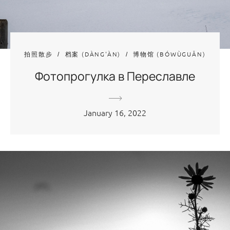
拍照散步
档案 (DÀNG'ÀN)
博物馆 (BÓWÙGUǍN)
Фотопрогулка в Переславле
January 16, 2022