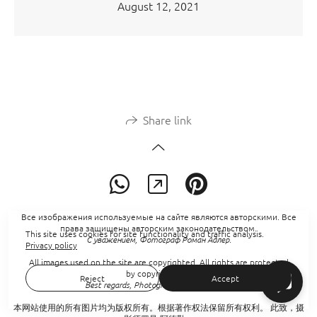
August 12, 2021
Share link
Все изображения используемые на сайте являются авторскими. Все
права защищены авторским законодательством.
This site uses cookies for site functionality and traffic analysis.
С уважением, Фотограф Роман Адлер.
Privacy policy
All images used on the site are copyrighted. All rights are protected
by copyright law.
Reject
Accept
Best regards, Photographer Roman Adler.
本网站使用的所有图片均为版权所有。根据著作权法保留所有权利。 此致，摄