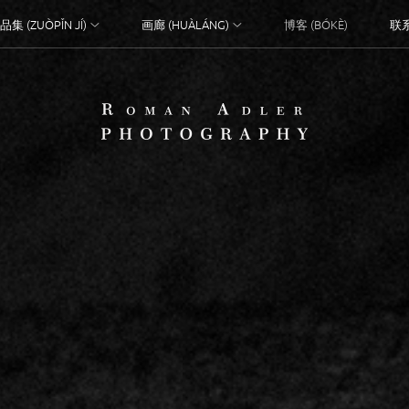
品集 (ZUÒPǏN JÍ)
画廊 (HUÀLÁNG)
博客 (BÓKÈ)
联系