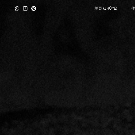
主页 (ZHǓYÈ)
作