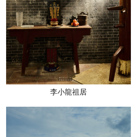
李小龍祖居