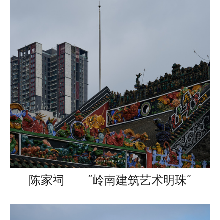
陈家祠——“岭南建筑艺术明珠”