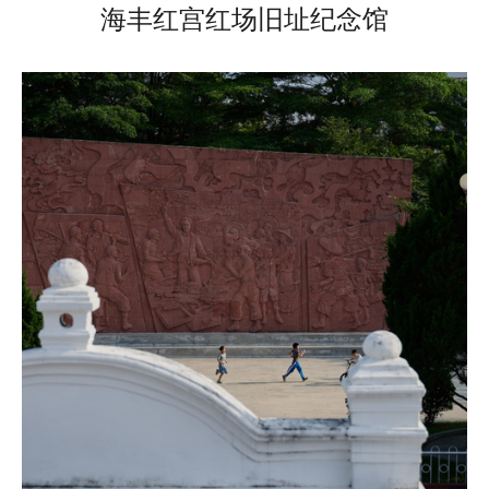
海丰红宫红场旧址纪念馆