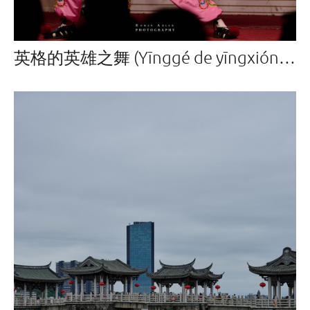
英格的英雄之舞 (Yīnggé de yīngxióng zhī wǔ)