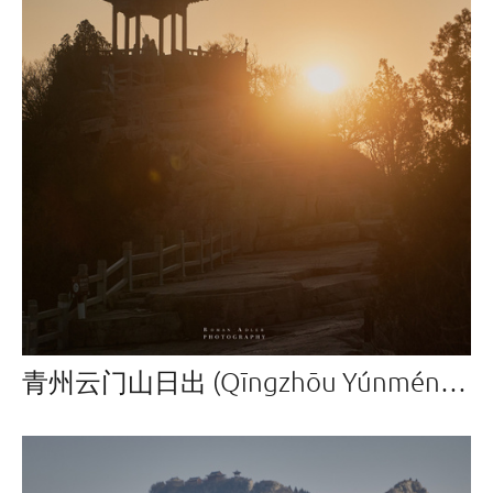
青州云门山日出 (Qīngzhōu Yúnmén shān rìchū)