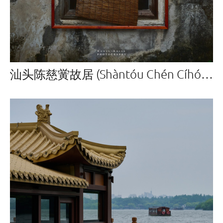
汕头陈慈黉故居 (Shàntóu Chén Cíhóng gùjū)