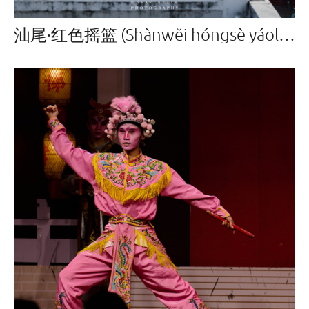
汕尾·红色摇篮 (Shànwěi hóngsè yáolán)