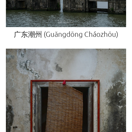
广东潮州 (Guǎngdōng Cháozhōu)