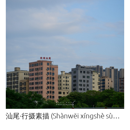
汕尾·行摄素描 (Shànwěi xíngshè sùmiáo)