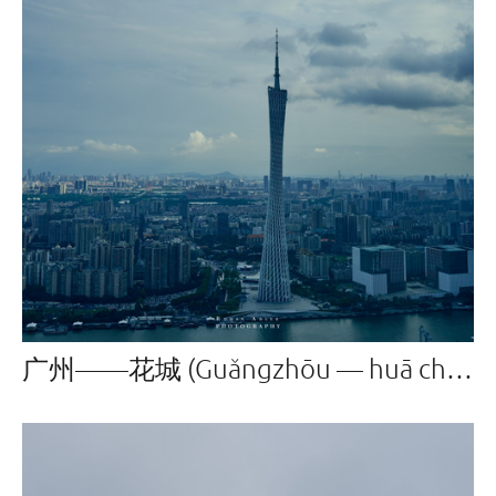
广州——花城 (Guǎngzhōu — huā chéng)