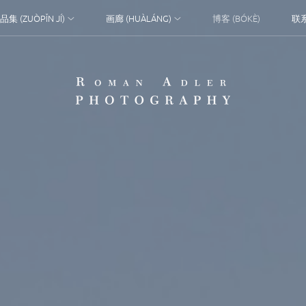
品集 (ZUÒPǏN JÍ)
画廊 (HUÀLÁNG)
博客 (BÓKÈ)
联系