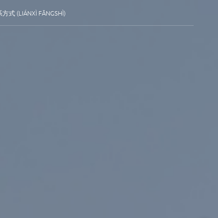
方式 (LIÁNXÌ FĀNGSHÌ)