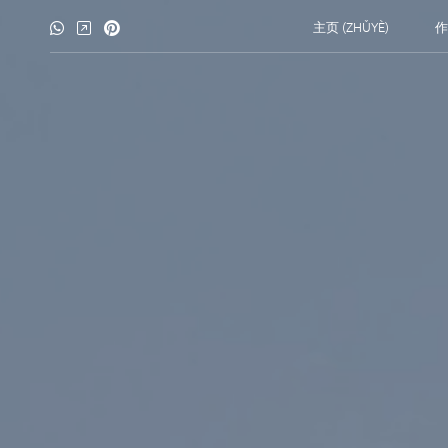
主页 (ZHǓYÈ)
作