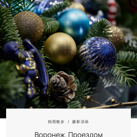
拍照散步
摄影活动
Воронеж. Проездом