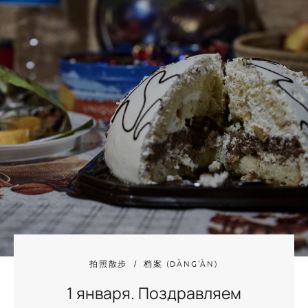
拍照散步
档案 (DÀNG'ÀN)
1 января. Поздравляем