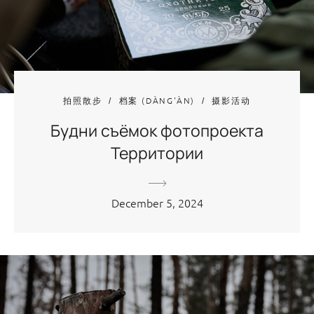
拍照散步
档案 (DÀNG'ÀN)
摄影活动
Будни съёмок фотопроекта
Территории
December 5, 2024