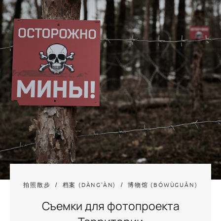
拍照散步
档案 (DÀNG'ÀN)
博物馆 (BÓWÙGUǍN)
Съемки для фотопроекта