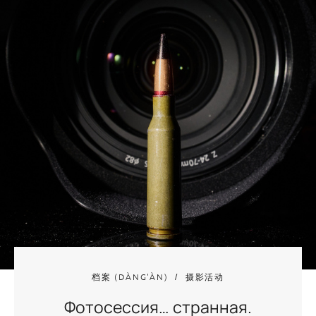
档案 (DÀNG'ÀN)
摄影活动
Фотосессия… странная.