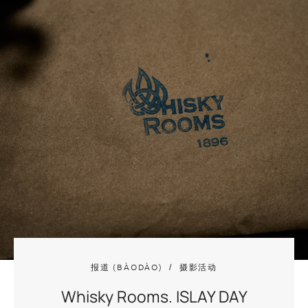
报道 (BÀODÀO)
摄影活动
Whisky Rooms. ISLAY DAY