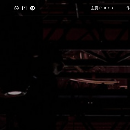
主页 (ZHǓYÈ)
作