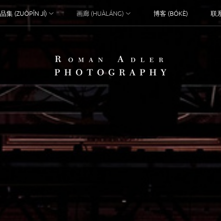
品集 (ZUÒPǏN JÍ)
画廊 (HUÀLÁNG)
博客 (BÓKÈ)
联系