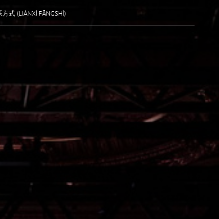
方式 (LIÁNXÌ FĀNGSHÌ)