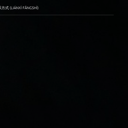
方式 (LIÁNXÌ FĀNGSHÌ)