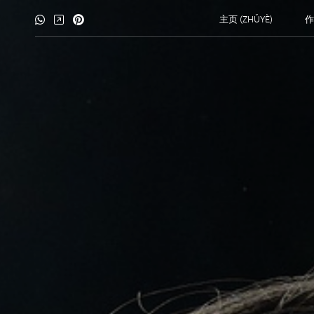
主页 (ZHǓYÈ)
作