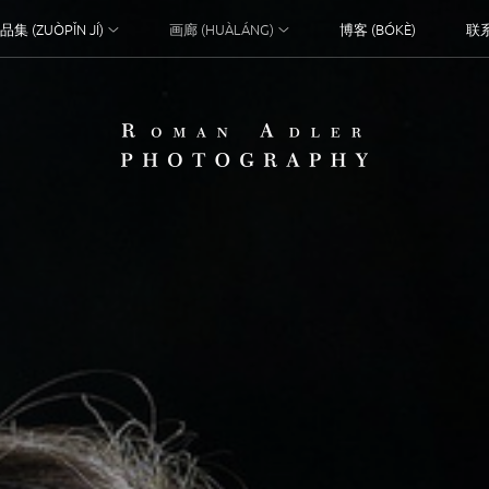
品集 (ZUÒPǏN JÍ)
画廊 (HUÀLÁNG)
博客 (BÓKÈ)
联系