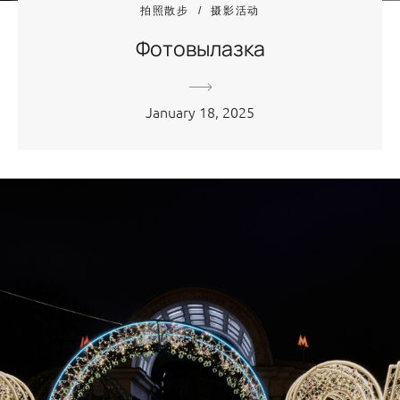
拍照散步
摄影活动
Фотовылазка
January 18, 2025