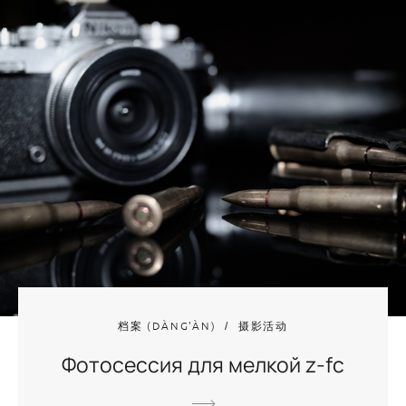
档案 (DÀNG'ÀN)
摄影活动
Фотосессия для мелкой z-fc