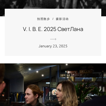
拍照散步
摄影活动
V. I. B. E. 2025 СветЛана
January 23, 2025