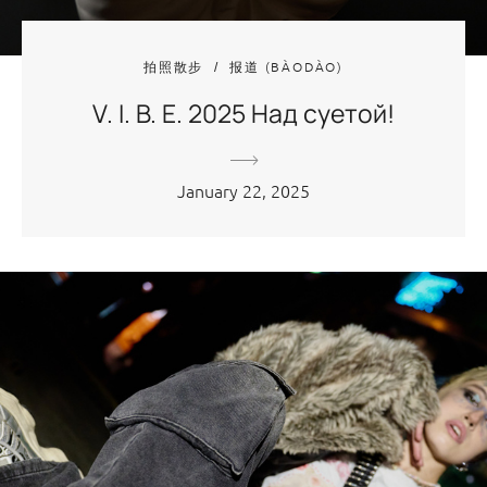
拍照散步
报道 (BÀODÀO)
V. I. B. E. 2025 Над суетой!
January 22, 2025