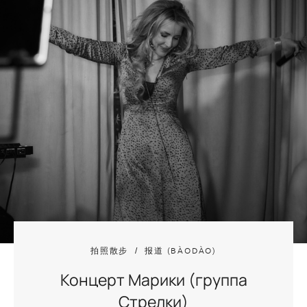
拍照散步
报道 (BÀODÀO)
Концерт Марики (группа
Стрелки)