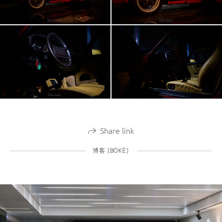
Share link
博客 (BÓKÈ)