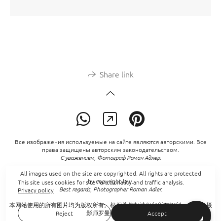
Share link
Все изображения используемые на сайте являются авторскими. Все
права защищены авторским законодательством.
С уважением, Фотограф Роман Адлер.
All images used on the site are copyrighted. All rights are protected
by copyright law.
This site uses cookies for site functionality and traffic analysis.
Best regards, Photographer Roman Adler.
Privacy policy
本网站使用的所有图片均为版权所有。根据著作权法保留所有权利。 此致，摄
影师罗曼·阿德勒。
Reject
Accept