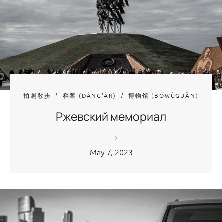
拍照散步
档案 (DÀNG'ÀN)
博物馆 (BÓWÙGUǍN)
Ржевский мемориал
May 7, 2023