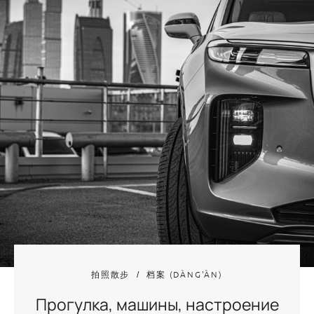
拍照散步
档案 (DÀNG'ÀN)
Прогулка, машины, настроение