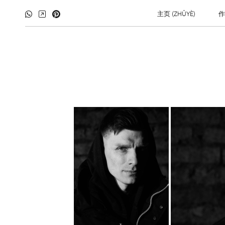
主页 (ZHǓYÈ)
作