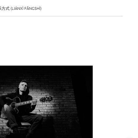
方式 (LIÁNXÌ FĀNGSHÌ)