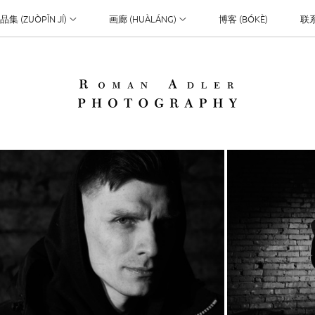
品集 (ZUÒPǏN JÍ)
画廊 (HUÀLÁNG)
博客 (BÓKÈ)
联系