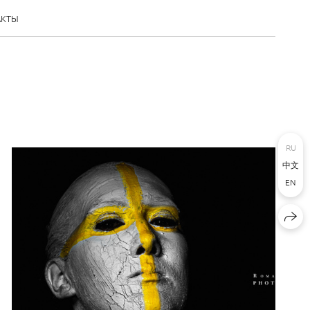
АКТЫ
RU
中文
EN